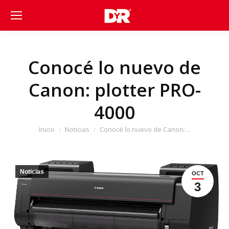
Conocé lo nuevo de
Canon: plotter PRO-
4000
Estás aquí:
Inicio
Noticias
Conocé lo nuevo de Canon:…
Noticias
OCT
3