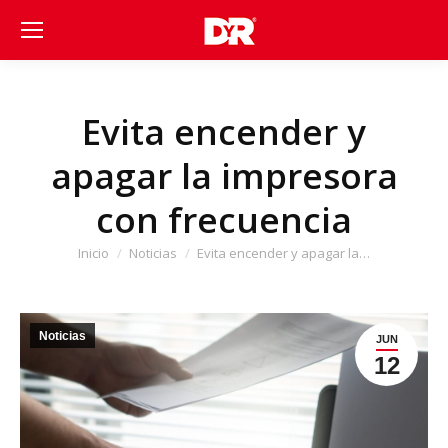
Evita encender y
apagar la impresora
con frecuencia
Estás aquí:
Inicio
Noticias
Evita encender y apagar la…
Noticias
JUN
12