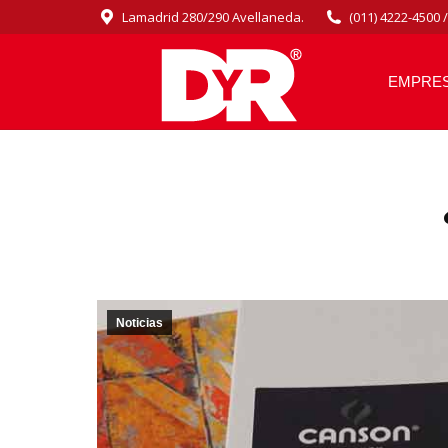
Lamadrid 280/290 Avellaneda.
(011) 4222-4500 
EMPRE
Noticias