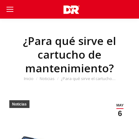
¿Para qué sirve el
cartucho de
mantenimiento?
Estás aquí:
Inicio
Noticias
¿Para qué sirve el cartucho…
Noticias
MAY
6