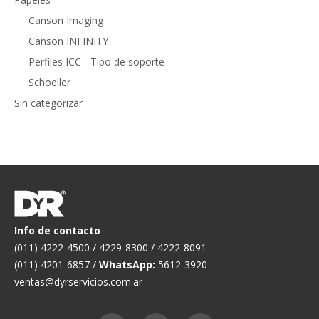
Canson Imaging
Canson INFINITY
Perfiles ICC - Tipo de soporte
Schoeller
Sin categorizar
Info de contacto
(011) 4222-4500 / 4229-8300 / 4222-8091
(011) 4201-6857 /
WhatsApp:
5612-3920
ventas@dyrservicios.com.ar