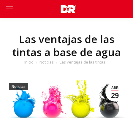
Las ventajas de las
tintas a base de agua
Estás aquí:
Inicio
Noticias
Las ventajas de las tintas…
Noticias
ABR
29