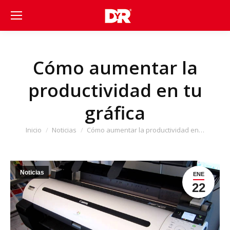
Cómo aumentar la
productividad en tu
gráfica
Estás aquí:
Inicio
Noticias
Cómo aumentar la productividad en…
Noticias
ENE
22