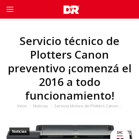
Servicio técnico de
Plotters Canon
preventivo ¡comenzá el
2016 a todo
funcionamiento!
Estás aquí:
Inicio
Noticias
Servicio técnico de Plotters Canon…
Noticias
DIC