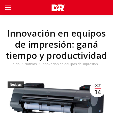
Innovación en equipos
de impresión: ganá
tiempo y productividad
Estás aquí:
Inicio
Noticias
Innovación en equipos de impresión:…
Noticias
OCT
14