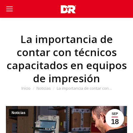
La importancia de
contar con técnicos
capacitados en equipos
de impresión
Estás aquí:
Inicio
Noticias
La importancia de contar con…
Noticias
SEP
18