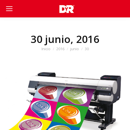
30 junio, 2016
Estás aquí:
Inicio
2016
junio
30