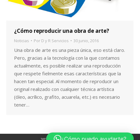
r
¿Cómo reproducir una obra de arte?
Noticias
Por
D y R Servicios
30 junio, 2016
Una obra de arte es una pieza única, eso está claro.
Pero, gracias a la tecnología con la que contamos
actualmente, es posible realizar una reproducción
que respete fielmente esas características que la
hacen tan especial. Al momento de reproducir un
original realizado con cualquier técnica artística
(óleo, acrílico, grafito, acuarela, etc.) es necesario
tener…
¿Cómo puedo ayudarte?
2020 Copyright © DyR Servicios