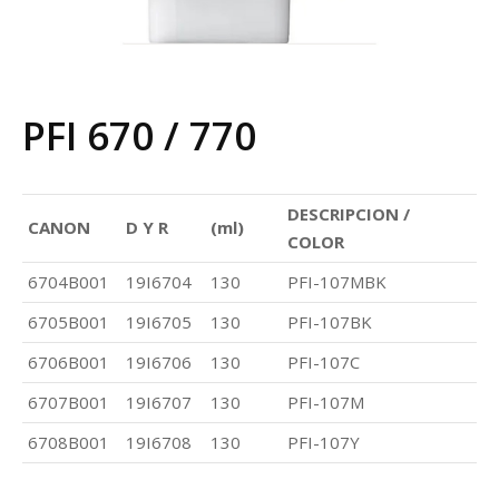
r
PFI 670 / 770
DESCRIPCION /
CANON
D Y R
(ml)
COLOR
6704B001
19I6704
130
PFI-107MBK
6705B001
19I6705
130
PFI-107BK
6706B001
19I6706
130
PFI-107C
6707B001
19I6707
130
PFI-107M
6708B001
19I6708
130
PFI-107Y