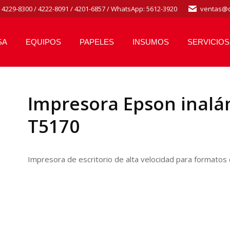
/ 4229-8300 / 4222-8091 / 4201-6857 / WhatsApp: 5612-3920
ventas@d
SA
EQUIPOS
PAPELES
INSUMOS
SERVICIOS
Impresora Epson inalá
T5170
Impresora de escritorio de alta velocidad para formatos