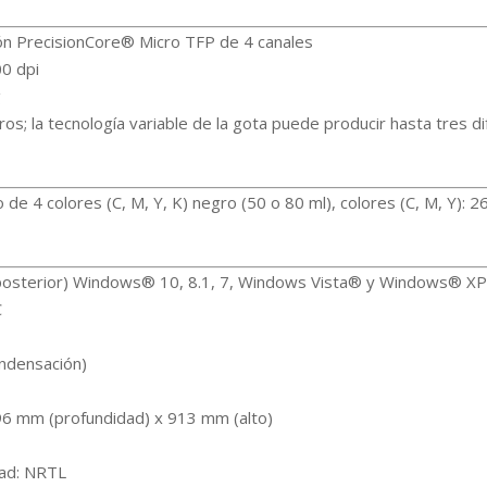
n PrecisionCore® Micro TFP de 4 canales
0 dpi
g
tros; la tecnología variable de la gota puede producir hasta tres 
e 4 colores (C, M, Y, K) negro (50 o 80 ml), colores (C, M, Y): 2
osterior) Windows® 10, 8.1, 7, Windows Vista® y Windows® XP
C
ndensación)
6 mm (profundidad) x 913 mm (alto)
ad: NRTL