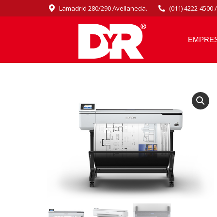
Lamadrid 280/290 Avellaneda.
(011) 4222-4500 
EMPRE