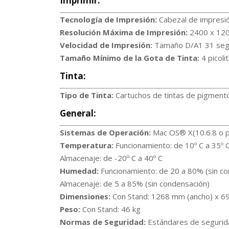
Imprimir:
Tecnología de Impresión:
Cabezal de impresió
Resolución Máxima de Impresión:
2400 x 120
Velocidad de Impresión:
Tamaño D/A1 31 se
Tamaño Mínimo de la Gota de Tinta:
4 picoli
Tinta:
Tipo de Tinta:
Cartuchos de tintas de pigmento d
General
:
Sistemas de Operación:
Mac OS® X(10.6.8 o p
Temperatura:
Funcionamiento: de 10º C a 35º 
Almacenaje: de -20º C a 40º C
Humedad:
Funcionamiento: de 20 a 80% (sin co
Almacenaje: de 5 a 85% (sin condensación)
Dimensiones:
Con Stand: 1268 mm (ancho) x 69
Peso:
Con Stand: 46 kg
Normas de Seguridad:
Estándares de segurid