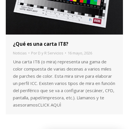
r
¿Qué es una carta IT8?
Noticias
Por
D y R Servicios
16 mayo, 2026
Una carta IT8 (o mira) representa una gama de
color compuesta de varias decenas a varios miles
de parches de color. Esta mira sirve para elaborar
un perfil ICC. Existen varios tipos de mira en función
del periférico que se va a configurar (escáner, CFD,
pantalla, papel/impresora, etc.). Llamanos y te
asesoramosCLICK AQUÌ