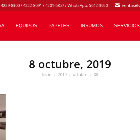
/ 4229-8300 / 4222-8091 / 4201-6857 / WhatsApp: 5612-3920
ventas@d
SA
EQUIPOS
PAPELES
INSUMOS
SERVICIOS
8 octubre, 2019
Estás aquí:
Inicio
2019
octubre
08