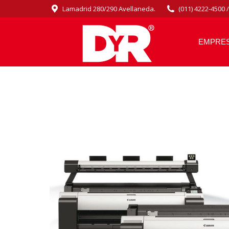
Lamadrid 280/290 Avellaneda.
(011) 4222-4500 
EMPRE