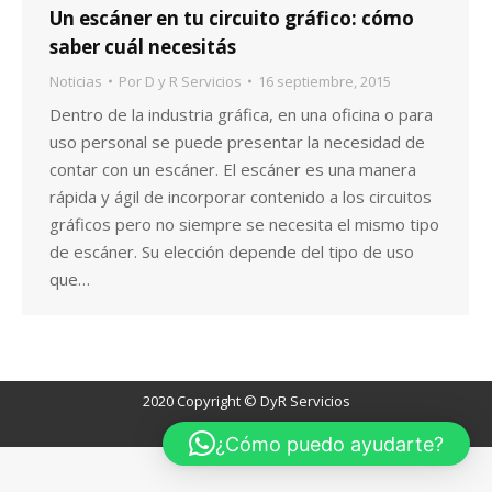
Un escáner en tu circuito gráfico: cómo
saber cuál necesitás
Noticias
Por
D y R Servicios
16 septiembre, 2015
r
Dentro de la industria gráfica, en una oficina o para
uso personal se puede presentar la necesidad de
contar con un escáner. El escáner es una manera
rápida y ágil de incorporar contenido a los circuitos
gráficos pero no siempre se necesita el mismo tipo
de escáner. Su elección depende del tipo de uso
que…
2020 Copyright © DyR Servicios
¿Cómo puedo ayudarte?