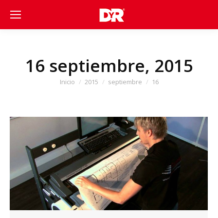
16 septiembre, 2015
Estás aquí:
Inicio
2015
septiembre
16