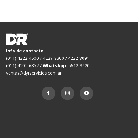
r
Info de contacto
(011) 4222-4500 / 4229-8300 / 4222-8091
(011) 4201-6857 /
WhatsApp:
5612-3920
ventas@dyrservicios.com.ar