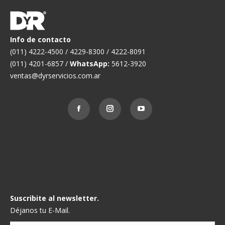
Info de contacto
r
(011) 4222-4500 / 4229-8300 / 4222-8091
(011) 4201-6857 /
WhatsApp:
5612-3920
ventas@dyrservicios.com.ar
Suscribite al newsletter.
Déjanos tu E-Mail.