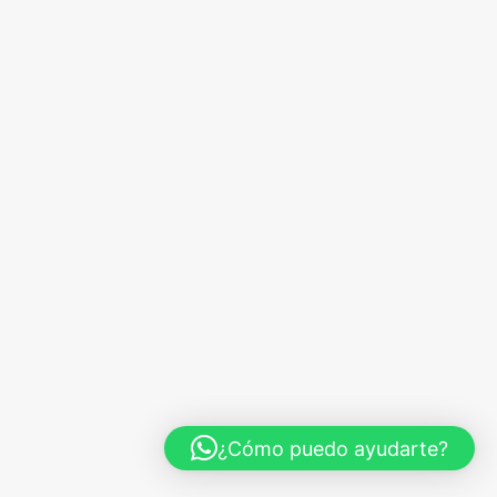
r
¿Cómo puedo ayudarte?