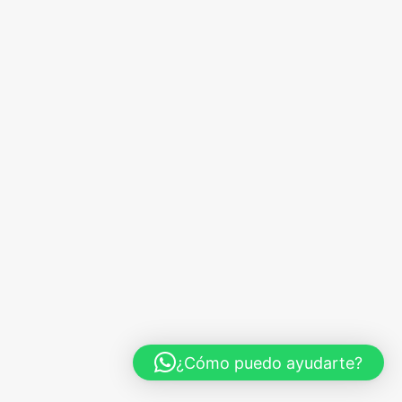
r
¿Cómo puedo ayudarte?