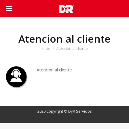
Atencion al cliente
Estás aquí:
Inicio
Atencion al cliente
Atencion al cliente
2020 Copyright © DyR Servicios