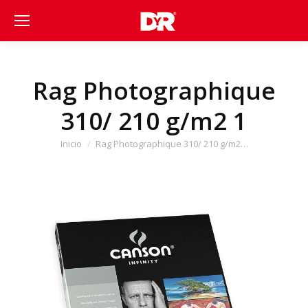
Rag Photographique
310/ 210 g/m2 1
Estás aquí:
Inicio
Rag Photographique 310/ 210 g/m2…