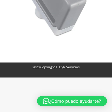
r
2020 Copyright © DyR Servicios
¿Cómo puedo ayudarte?