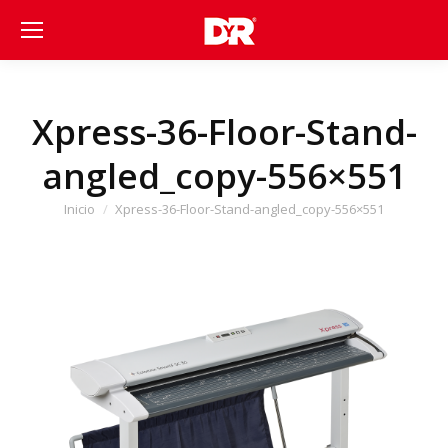
Xpress-36-Floor-Stand-
angled_copy-556×551
Estás aquí:
Inicio
Xpress-36-Floor-Stand-angled_copy-556×551