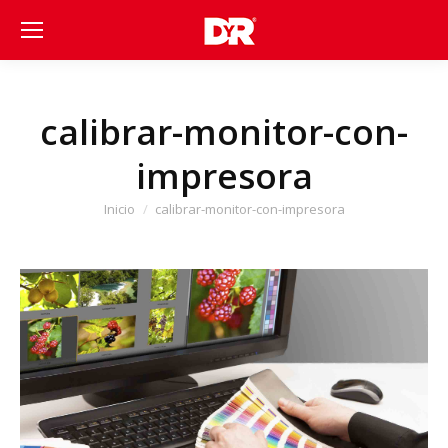
calibrar-monitor-con-
impresora
Estás aquí:
Inicio
calibrar-monitor-con-impresora