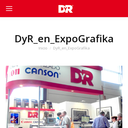
DyR_en_ExpoGrafika
Estás aquí:
Inicio
DyR_en_ExpoGrafika