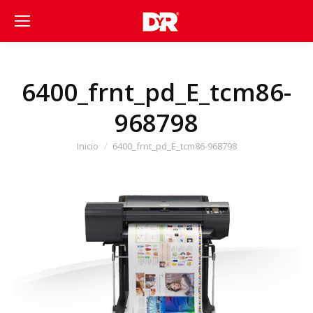
6400_frnt_pd_E_tcm86-
968798
Estás aquí:
Inicio
6400_frnt_pd_E_tcm86-968798