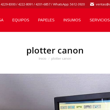
/ 4229-8300 / 4222-8091 / 4201-6857 / WhatsApp: 5612-3920
ventas@d
SA
EQUIPOS
PAPELES
INSUMOS
SERVICIOS
plotter canon
Estás aquí:
Inicio
plotter canon